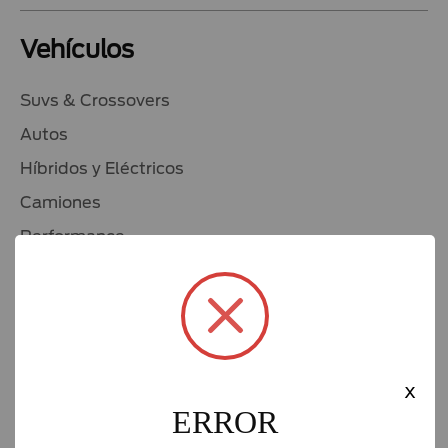
Vehículos
Suvs & Crossovers
Autos
Híbridos y Eléctricos
Camiones
Performance
Ver todos
Seminuevos
Compra un Ford
x
Promociones
ERROR
Prueba de Manejo