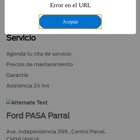
Error en el URL
Cotízalo
Financiamiento
Aceptar
Servicio
Agenda tu cita de servicio
Precios de mantenimiento
Garantía
Asistencia 24 hrs
Ford PASA Parral
Ave. Independencia 399 , Centro Parral,
CHIHUAHUA